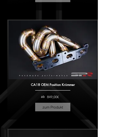
CA18 OEM Position Krümmer
ab
849,00€
zum Produkt