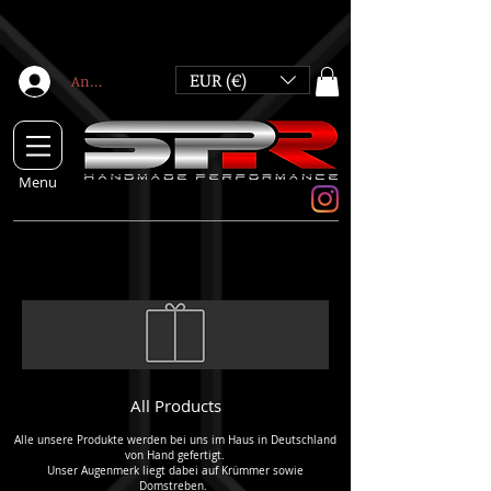
EUR (€)
Anmelden
Menu
All Products
Alle unsere Produkte werden bei uns im Haus in Deutschland
von Hand gefertigt.
Unser Augenmerk liegt dabei auf Krümmer sowie
Domstreben.