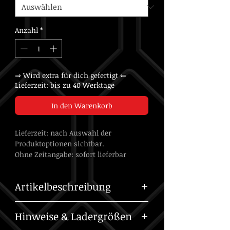
Anzahl
*
⇒ Wird extra für dich gefertigt ⇐
Lieferzeit: bis zu 40 Werktage
In den Warenkorb
Lieferzeit: nach Auswahl der
Produktoptionen sichtbar.
Ohne Zeitangabe: sofort lieferbar
Artikelbeschreibung
Unser Krümmer für den RB25 /
Hinweise & Ladergrößen
RB26 ermöglicht ein Singleturbo-
Setup in Kombination mit der