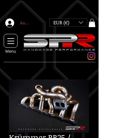
EUR (€)
Anmelden
Menu
Krümmer RB25 /