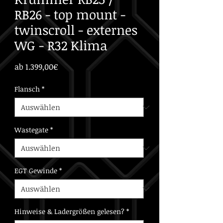
RB26 - top mount -
twinscroll - externes
WG - R32 Klima
Sale-
ab
1.399,00€
Preis
Flansch
*
Wastegate
*
EGT Gewinde
*
Hinweise & Ladergrößen gelesen?
*