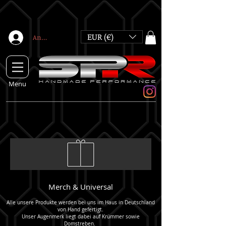
EUR (€)
Anmelden
Menu
Merch & Universal
Alle unsere Produkte werden bei uns im Haus in Deutschland
von Hand gefertigt.
Unser Augenmerk liegt dabei auf Krümmer sowie
Domstreben.