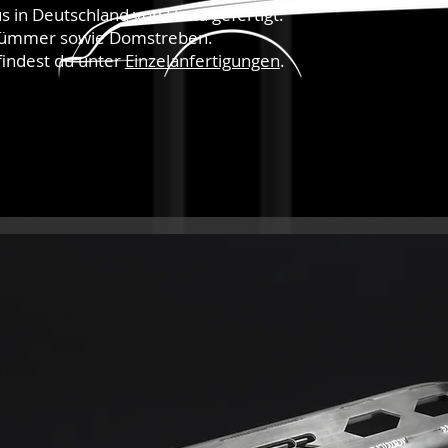
s in Deutschland von Hand gefertigt.
Krümmer sowie Domstreben.
findest du unter
Einzelanfertigungen
.