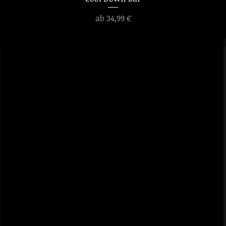
Sale-Preis
ab
34,99 €